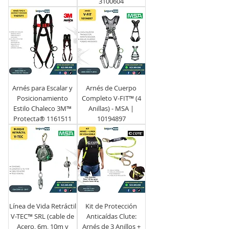
3100604
Arnés para Escalar y
Arnés de Cuerpo
Posicionamiento
Completo V-FIT™ (4
Estilo Chaleco 3M™
Anillas) - MSA |
Protecta® 1161511
10194897
Línea de Vida Retráctil
Kit de Protección
V-TEC™ SRL (cable de
Anticaídas Clute:
Acero, 6m, 10m y
Arnés de 3 Anillos +