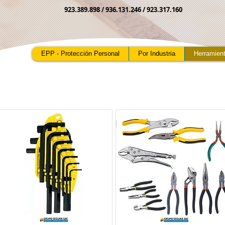
923.389.898 /
936.131.246 / 923.317.160
CEL:
9
98 686 986
luisbarriga
@gru
EPP - Protección Personal
Por Industria
Herramien