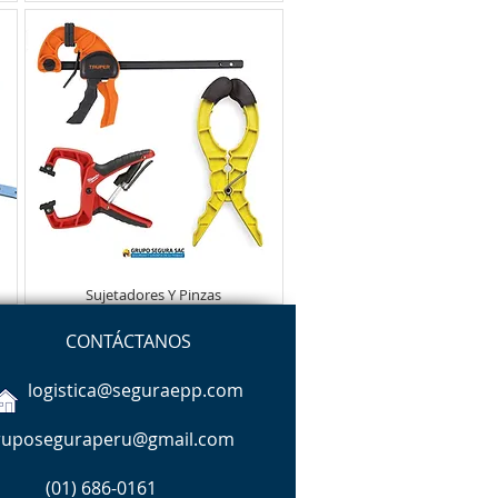
Sujetadores Y Pinzas
CONTÁCTANOS
logistica@seguraepp.com
ruposeguraperu@gmail.com
(01)
686-0161