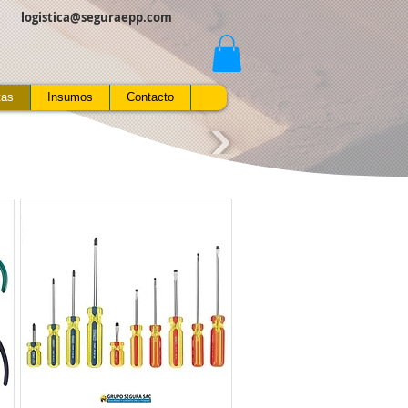
logistica@seguraepp.com
poseguraperu.com
tas
Insumos
Contacto