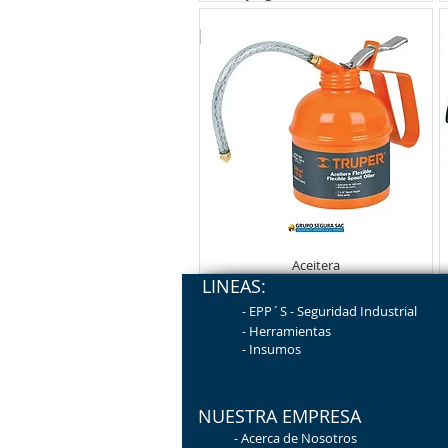
Aceitera
LINEAS:
- EPP´S - Seguridad
Industrial
- Herramientas
-
Insumos
NUESTRA EMPRESA
-
Acerca de Nosotros