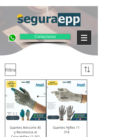
Contactanos
Filtro
Guantes Anticorte A5
Guantes Hyflex 11-
y Resistencia al
318
Calor HyFlex 11-501