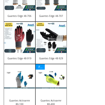
Guantes Edge 48-706
Guantes Edge 48-707
Guantes Edge 48-919
Guantes Edge 48-929
Frio
Guantes Activarmr
Guantes Activarmr
80-100
80-400