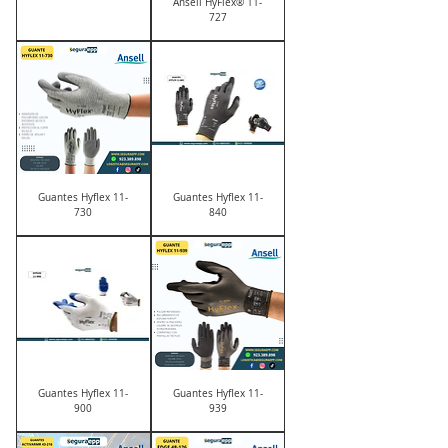
Ansell HyFlex® 11-
727
Guantes Hyflex 11-
Guantes Hyflex 11-
730
840
Guantes Hyflex 11-
Guantes Hyflex 11-
900
939