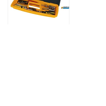
Caja Herramientas
LINEAS:
- EPP´S - Seguridad
Industrial
- Herramientas
-
Insumos
NUESTRA EMPRESA
-
Acerca de Nosotros
- Trabaja con n
osotros (únete)
- Ética y Cumplimiento
Suscríbete para recibir nuestras novedades
y promociones
Email