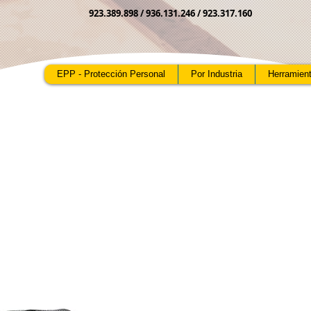
923.389.898 /
936.131.246 / 923.317.160
EPP - Protección Personal
Por Industria
Herramien