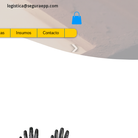
logistica@seguraepp.com
tas
Insumos
Contacto