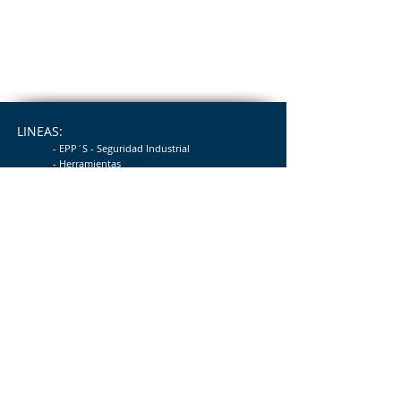
LINEAS:
- EPP´S - Seguridad
Industrial
- Herramientas
-
Insumos
NUESTRA EMPRESA
-
Acerca de Nosotros
- Trabaja con n
osotros (únete)
- Ética y Cumplimiento
Suscríbete para recibir nuestras novedades
y promociones
Email