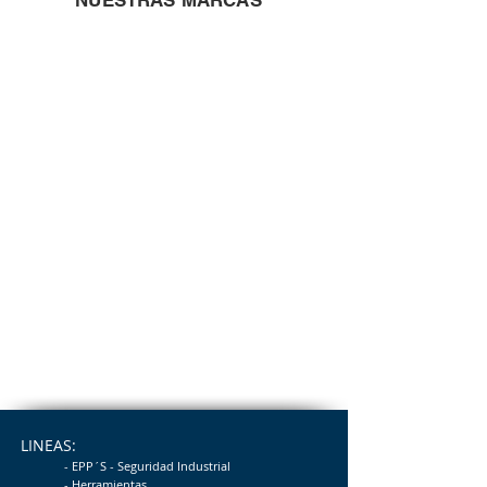
NUESTRAS MARCAS
LINEAS:
- EPP´S - Seguridad
Industrial
- Herramientas