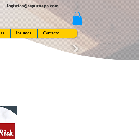
logistica@seguraepp.com
tas
Insumos
Contacto