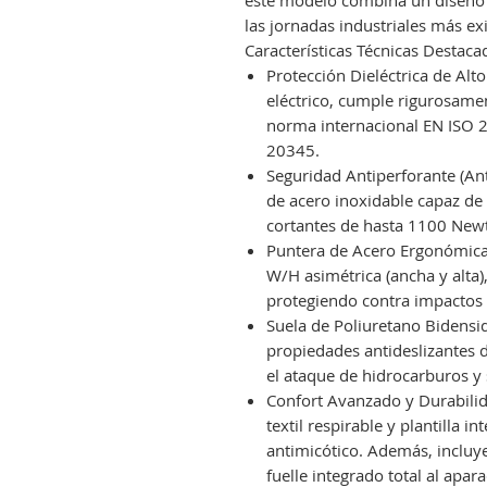
este modelo combina un diseño 
las jornadas industriales más ex
Características Técnicas Destaca
Protección Dieléctrica de Alt
eléctrico, cumple rigurosame
norma internacional EN ISO 
20345.
Seguridad Antiperforante (Ant
de acero inoxidable capaz de 
cortantes de hasta 1100 New
Puntera de Acero Ergonómica
W/H asimétrica (ancha y alta
protegiendo contra impactos 
Suela de Poliuretano Bidensi
propiedades antideslizantes d
el ataque de hidrocarburos y 
Confort Avanzado y Durabilid
textil respirable y plantill
antimicótico. Además, inclu
fuelle integrado total al apar