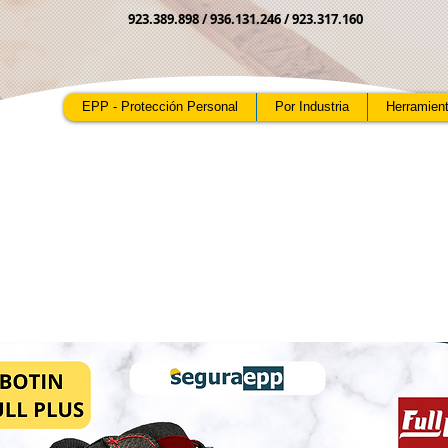
923.389.898 /
936.131.246 / 923.317.160
EPP - Protección Personal
Por Industria
Herramien