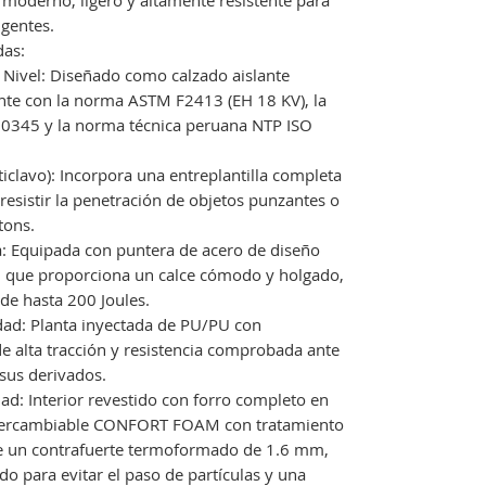
moderno, ligero y altamente resistente para
igentes.
das:
o Nivel: Diseñado como calzado aislante
nte con la norma ASTM F2413 (EH 18 KV), la
20345 y la norma técnica peruana NTP ISO
iclavo): Incorpora una entreplantilla completa
resistir la penetración de objetos punzantes o
tons.
: Equipada con puntera de acero de diseño
), que proporciona un calce cómodo y holgado,
de hasta 200 Joules.
dad: Planta inyectada de PU/PU con
e alta tracción y resistencia comprobada ante
sus derivados.
ad: Interior revestido con forro completo en
a intercambiable CONFORT FOAM con tratamiento
ye un contrafuerte termoformado de 1.6 mm,
ado para evitar el paso de partículas y una