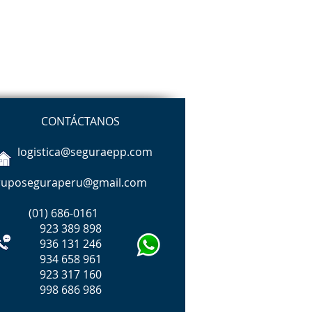
CONTÁCTANOS
logistica@seguraepp.com
ruposeguraperu@gmail.com
(01)
686-0161
23 389 898
36 131 246
34 658 961
923 317 160
98 686 986