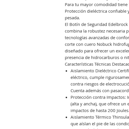
Para tu mayor comodidad tiene f
Protección dieléctrica confiable 
pesada.
El Botín de Seguridad Edelbrock 
combina la robustez necesaria p
tecnologías avanzadas de confor
corte con cuero Nobuck hidrofuga
diseñado para ofrecer un exce
presencia de hidrocarburos o nit
Características Técnicas Destaca
Aislamiento Dieléctrico Certi
eléctrico, cumple rigurosam
contra riesgos de electrocuc
Cuenta además con pasacordo
Protección contra Impactos: 
(alta y ancha), que ofrece un
impactos de hasta 200 Joules
Aislamiento Térmico Thinsulat
que aíslan el pie de las cond