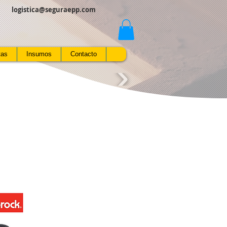
logistica@seguraepp.com
tas
Insumos
Contacto