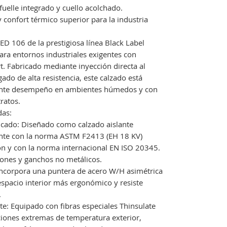
uelle integrado y cuello acolchado.
y confort térmico superior para la industria
ED 106 de la prestigiosa línea Black Label
ara entornos industriales exigentes con
t. Fabricado mediante inyección directa al
do de alta resistencia, este calzado está
lente desempeño en ambientes húmedos y con
ratos.
das:
ficado: Diseñado como calzado aislante
ente con la norma ASTM F2413 (EH 18 KV)
ión y con la norma internacional EN ISO 20345.
nes y ganchos no metálicos.
Incorpora una puntera de acero W/H asimétrica
 espacio interior más ergonómico y resiste
.
e: Equipado con fibras especiales Thinsulate
iciones extremas de temperatura exterior,