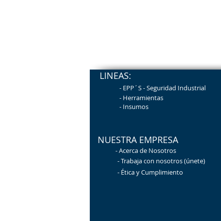
LINEAS:
- EPP´S - Seguridad
Industrial
- Herramientas
-
Insumos
NUESTRA EMPRESA
-
Acerca de Nosotros
- Trabaja con n
osotros (únete)
- Ética y Cumplimiento