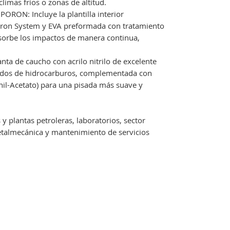
imas fríos o zonas de altitud.
ORON: Incluye la plantilla interior
oron System y EVA preformada con tratamiento
bsorbe los impactos de manera continua,
ta de caucho con acrilo nitrilo de excelente
ivados de hidrocarburos, complementada con
inil-Acetato) para una pisada más suave y
 y plantas petroleras, laboratorios, sector
etalmecánica y mantenimiento de servicios