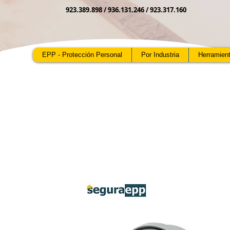
923.389.898 /
936.131.246 / 923.317.160
EPP - Protección Personal
Por Industria
Herramien