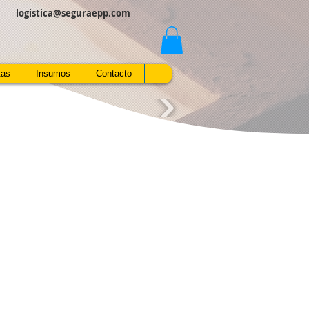
logistica@seguraepp.com
tas
Insumos
Contacto