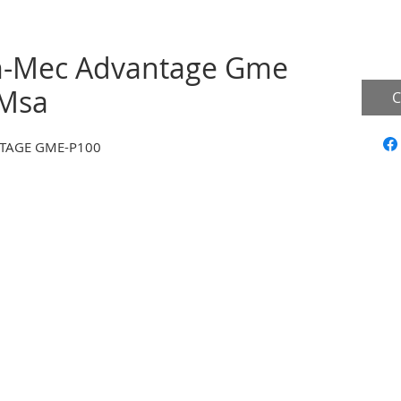
m-Mec Advantage Gme
 Msa
C
TAGE GME-P100