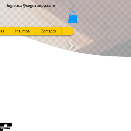
logistica@seguraepp.com
tas
Insumos
Contacto