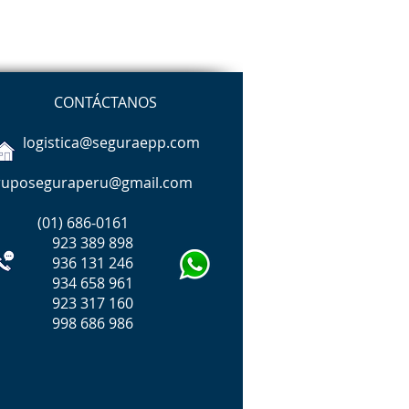
CONTÁCTANOS
logistica@seguraepp.com
ruposeguraperu@gmail.com
(01)
686-0161
23 389 898
36 131 246
34 658 961
923 317 160
98 686 986