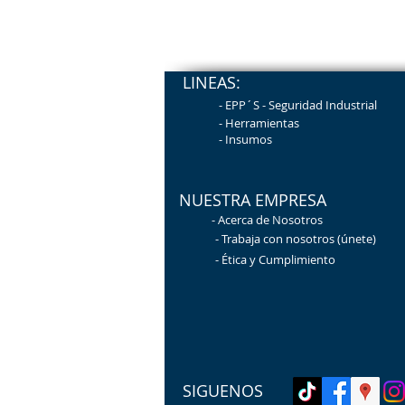
LINEAS:
- EPP´S - Seguridad
Industrial
- Herramientas
-
Insumos
NUESTRA EMPRESA
-
Acerca de Nosotros
- Trabaja con n
osotros (únete)
- Ética y Cumplimiento
SIGUENOS