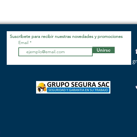
Suscríbete para recibir nuestras novedades y promociones
Email
Unirse
g
9
9
9
9