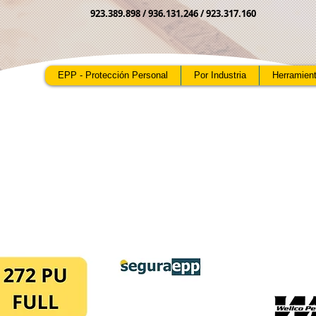
923.389.898 /
936.131.246 / 923.317.160
EPP - Protección Personal
Por Industria
Herramien