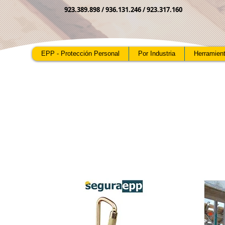
923.389.898 /
936.131.246 / 923.317.160
EPP - Protección Personal
Por Industria
Herramien