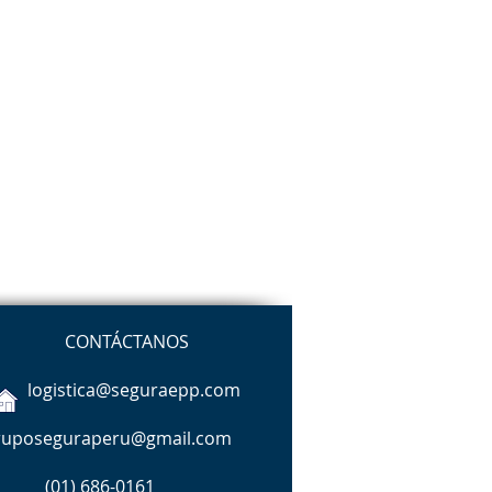
CONTÁCTANOS
logistica@seguraepp.com
ruposeguraperu@gmail.com
(01)
686-0161