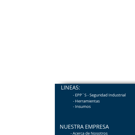
LINEAS:
- EPP´S - Seguridad
Industrial
- Herramientas
-
Insumos
NUESTRA EMPRESA
-
Acerca de Nosotros