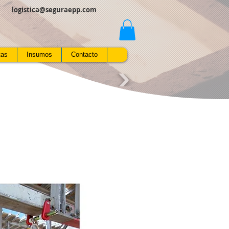
logistica@seguraepp.com
tas
Insumos
Contacto